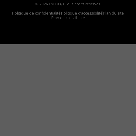
© 2026 FM 103,3 Tous droits réservés.
Politique de confidentialité
Politique d’accessibilité
Plan du site
Plan d'accessibilite
Comment installer notre vignette sur votre
appareil mobile