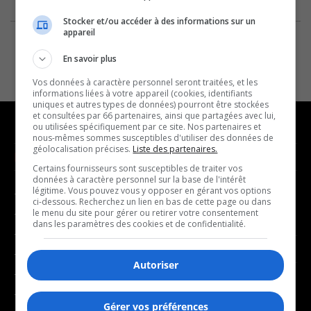
Stocker et/ou accéder à des informations sur un
appareil
En savoir plus
Vos données à caractère personnel seront traitées, et les
informations liées à votre appareil (cookies, identifiants
uniques et autres types de données) pourront être stockées
et consultées par 66 partenaires, ainsi que partagées avec lui,
ou utilisées spécifiquement par ce site. Nos partenaires et
nous-mêmes sommes susceptibles d'utiliser des données de
géolocalisation précises.
Liste des partenaires.
NOUVELLES
MUSIQUE
Certains fournisseurs sont susceptibles de traiter vos
données à caractère personnel sur la base de l'intérêt
légitime. Vous pouvez vous y opposer en gérant vos options
- Affaires municipales
- Décompte franco
ci-dessous. Recherchez un lien en bas de cette page ou dans
- Communauté / Social
- Joué récemment
le menu du site pour gérer ou retirer votre consentement
dans les paramètres des cookies et de confidentialité.
- Culture
BALADOS
- Économie
Autoriser
- Éducation
- Affaires
- Environnement
- Art de vivre
Gérer vos préférences