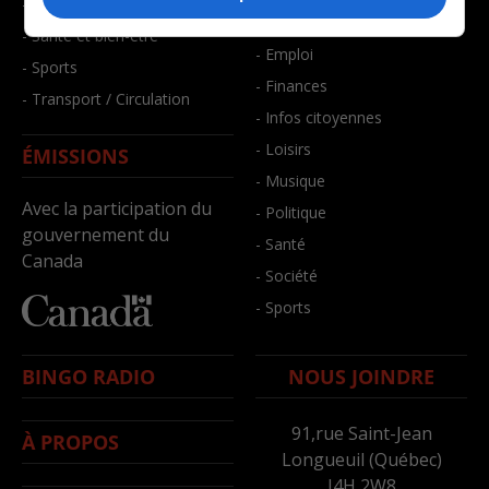
- Faits divers
- Bien-être
- Santé et bien-être
- Emploi
- Sports
- Finances
- Transport / Circulation
- Infos citoyennes
- Loisirs
ÉMISSIONS
- Musique
Avec la participation du
- Politique
gouvernement du
- Santé
Canada
- Société
- Sports
BINGO RADIO
NOUS JOINDRE
91,rue Saint-Jean
À PROPOS
Longueuil (Québec)
J4H 2W8