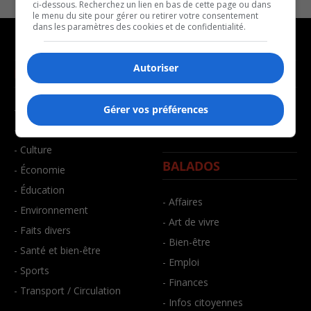
ci-dessous. Recherchez un lien en bas de cette page ou dans
le menu du site pour gérer ou retirer votre consentement
dans les paramètres des cookies et de confidentialité.
Autoriser
NOUVELLES
MUSIQUE
- Affaires municipales
- Décompte franco
Gérer vos préférences
- Communauté / Social
- Joué récemment
- Culture
BALADOS
- Économie
- Éducation
- Affaires
- Environnement
- Art de vivre
- Faits divers
- Bien-être
- Santé et bien-être
- Emploi
- Sports
- Finances
- Transport / Circulation
- Infos citoyennes