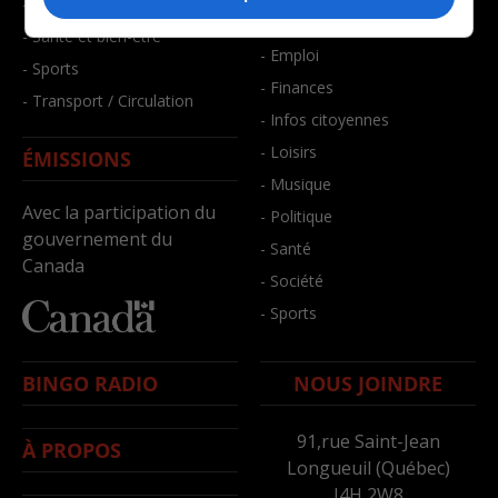
- Faits divers
- Bien-être
- Santé et bien-être
- Emploi
- Sports
- Finances
- Transport / Circulation
- Infos citoyennes
- Loisirs
ÉMISSIONS
- Musique
Avec la participation du
- Politique
gouvernement du
- Santé
Canada
- Société
- Sports
BINGO RADIO
NOUS JOINDRE
91,rue Saint-Jean
À PROPOS
Longueuil (Québec)
J4H 2W8