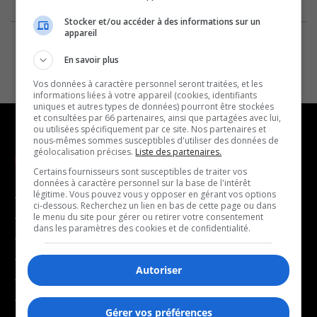
Stocker et/ou accéder à des informations sur un
appareil
En savoir plus
Vos données à caractère personnel seront traitées, et les
informations liées à votre appareil (cookies, identifiants
uniques et autres types de données) pourront être stockées
et consultées par 66 partenaires, ainsi que partagées avec lui,
ou utilisées spécifiquement par ce site. Nos partenaires et
nous-mêmes sommes susceptibles d'utiliser des données de
géolocalisation précises.
Liste des partenaires.
NOUVELLES
MUSIQUE
Certains fournisseurs sont susceptibles de traiter vos
données à caractère personnel sur la base de l'intérêt
légitime. Vous pouvez vous y opposer en gérant vos options
- Affaires municipales
- Décompte franco
ci-dessous. Recherchez un lien en bas de cette page ou dans
- Communauté / Social
- Joué récemment
le menu du site pour gérer ou retirer votre consentement
dans les paramètres des cookies et de confidentialité.
- Culture
BALADOS
- Économie
Autoriser
- Éducation
- Affaires
- Environnement
- Art de vivre
Gérer vos préférences