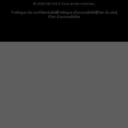
© 2026 FM 103,3 Tous droits réservés.
Politique de confidentialité
Politique d’accessibilité
Plan du site
Plan d'accessibilite
Comment installer notre vignette sur votre
appareil mobile