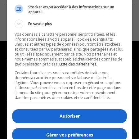
Stocker et/ou accéder à des informations sur un
appareil
En savoir plus
Vos données à caractère personnel seront traitées, et les
informations liées à votre appareil (cookies, identifiants
uniques et autres types de données) pourront être stockées
et consultées par 66 partenaires, ainsi que partagées avec lui,
ou utilisées spécifiquement par ce site. Nos partenaires et
nous-mêmes sommes susceptibles d'utiliser des données de
géolocalisation précises.
Liste des partenaires.
NOUVELLES
MUSIQUE
Certains fournisseurs sont susceptibles de traiter vos
données à caractère personnel sur la base de l'intérêt
- Affaires municipales
- Décompte franco
légitime. Vous pouvez vous y opposer en gérant vos options
ci-dessous. Recherchez un lien en bas de cette page ou dans
- Communauté / Social
- Joué récemment
le menu du site pour gérer ou retirer votre consentement
dans les paramètres des cookies et de confidentialité.
- Culture
BALADOS
- Économie
Autoriser
- Éducation
- Affaires
- Environnement
- Art de vivre
Gérer vos préférences
- Faits divers