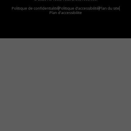
Politique de confidentialité
Politique d’accessibilité
Plan du site
Plan d'accessibilite
Comment installer notre vignette sur votre
appareil mobile