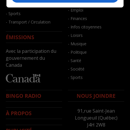
- Bien-être
- Santé et bien-être
- Emploi
- Sports
- Finances
- Transport / Circulation
- Infos citoyennes
- Loisirs
ÉMISSIONS
- Musique
Avec la participation du
- Politique
gouvernement du
- Santé
Canada
- Société
- Sports
BINGO RADIO
NOUS JOINDRE
91,rue Saint-Jean
À PROPOS
Longueuil (Québec)
J4H 2W8