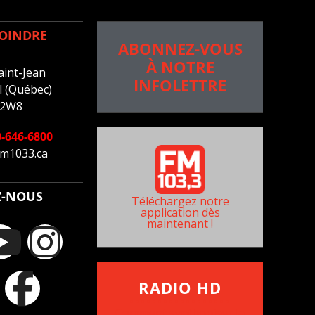
OINDRE
ABONNEZ-VOUS
À NOTRE
aint-Jean
INFOLETTRE
 (Québec)
 2W8
-646-6800
m1033.ca
Z-NOUS
Téléchargez notre
application dès
maintenant !
RADIO HD
••••••••••••••••••
Comment synthoniser la