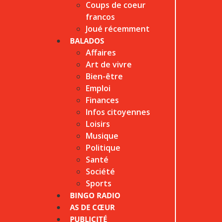
Coups de coeur
francos
Joué récemment
BALADOS
Affaires
Art de vivre
Bien-être
Emploi
Finances
Infos citoyennes
Loisirs
Musique
Politique
Santé
Société
Sports
BINGO RADIO
AS DE CŒUR
PUBLICITÉ