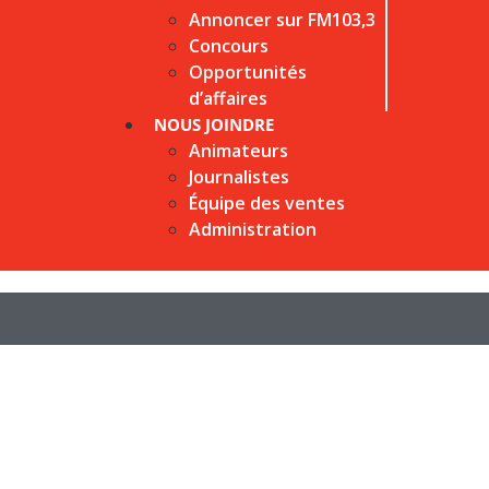
Annoncer sur FM103,3
Concours
Opportunités
d’affaires
NOUS JOINDRE
Animateurs
Journalistes
Équipe des ventes
Administration