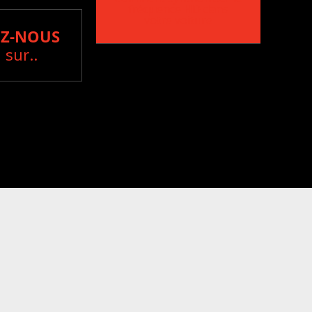
fréquence HD dans
votre voiture
Z-NOUS
 sur..