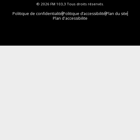
© 2026 FM 103,3 Tous droits réservés.
Politique de confidentialité
Politique d’accessibilité
Plan du site
Plan d'accessibilite
Comment installer notre vignette sur votre
appareil mobile