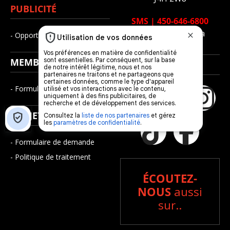
PUBLICITÉ
SMS
|
450-646-6800
admin@fm1033.ca
- Opportunités d’affaires
MEMBERSHIP
SUIVEZ-NOUS
- Formulaire d’adhésion
PROJETS D’ÉMISSION
- Formulaire de demande
- Politique de traitement
ÉCOUTEZ-
NOUS
aussi
sur..