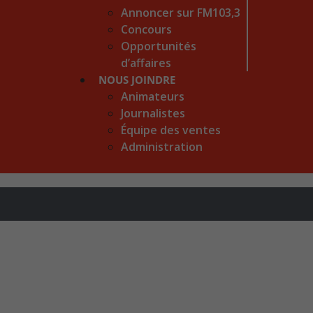
Annoncer sur FM103,3
Concours
Opportunités
d’affaires
NOUS JOINDRE
Animateurs
Journalistes
Équipe des ventes
Administration