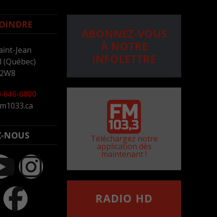
OINDRE
ABONNEZ-VOUS
À NOTRE
aint-Jean
INFOLETTRE
 (Québec)
 2W8
-646-6800
m1033.ca
Z-NOUS
Téléchargez notre
application dès
maintenant !
RADIO HD
••••••••••••••••••
Comment synthoniser la