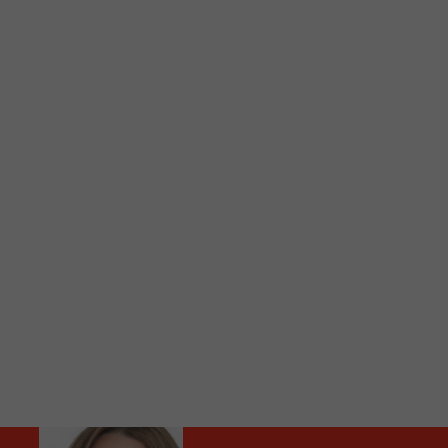
C
Vous avez envie d’écouter le FM 103,3 ou notre nouv
Ajoutez un signet FM 103,3 sur votre écran d’accueil
Voici la procédure ;)
À partir de votre téléphone, allez sur le site inte
Ensuite cliquez sur l’icône situé au bas de votre éc
(celui qui représente un carré incluant une flèche d
Cliquez maintenant sur l’option Ajouter sur l’écran
Faites Enregistrer en haut à droite.
Et voilà! Toutes les infos et l’écoute de votre radio loca
Audio