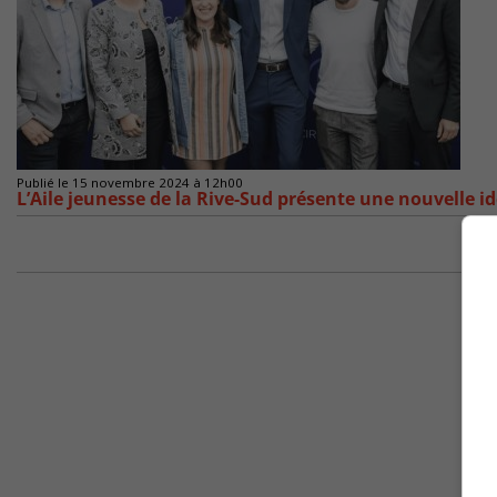
Publié le 15 novembre 2024 à 12h00
L’Aile jeunesse de la Rive-Sud présente une nouvelle id