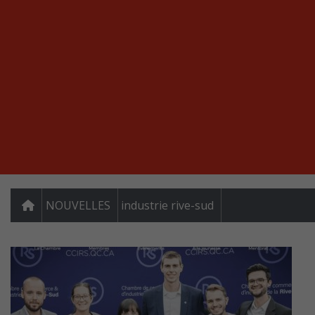
NOUVELLES
industrie rive-sud