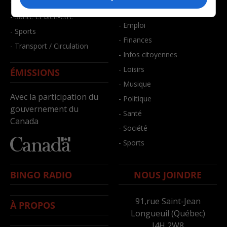
- Faits divers
- Bien-être
- Santé et bien-être
- Emploi
- Sports
- Finances
- Transport / Circulation
- Infos citoyennes
- Loisirs
ÉMISSIONS
- Musique
Avec la participation du
- Politique
gouvernement du
- Santé
Canada
- Société
- Sports
BINGO RADIO
NOUS JOINDRE
91,rue Saint-Jean
À PROPOS
Longueuil (Québec)
J4H 2W8