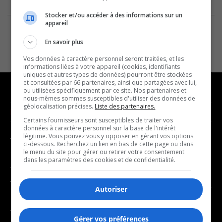
Stocker et/ou accéder à des informations sur un
appareil
En savoir plus
Vos données à caractère personnel seront traitées, et les
informations liées à votre appareil (cookies, identifiants
uniques et autres types de données) pourront être stockées
et consultées par 66 partenaires, ainsi que partagées avec lui,
ou utilisées spécifiquement par ce site. Nos partenaires et
nous-mêmes sommes susceptibles d'utiliser des données de
géolocalisation précises.
Liste des partenaires.
NOUVELLES
MUSIQUE
Certains fournisseurs sont susceptibles de traiter vos
données à caractère personnel sur la base de l'intérêt
légitime. Vous pouvez vous y opposer en gérant vos options
- Affaires municipales
- Décompte franco
ci-dessous. Recherchez un lien en bas de cette page ou dans
- Communauté / Social
- Joué récemment
le menu du site pour gérer ou retirer votre consentement
dans les paramètres des cookies et de confidentialité.
- Culture
BALADOS
- Économie
Autoriser
- Éducation
- Affaires
- Environnement
- Art de vivre
Gérer vos préférences