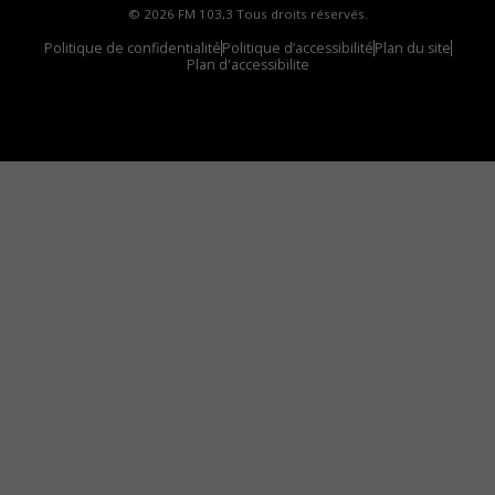
© 2026 FM 103,3 Tous droits réservés.
Politique de confidentialité
Politique d’accessibilité
Plan du site
Plan d'accessibilite
Comment installer notre vignette sur votre
appareil mobile