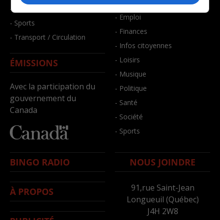
- Bien-être
- Santé et bien-être
- Emploi
- Sports
- Finances
- Transport / Circulation
- Infos citoyennes
- Loisirs
ÉMISSIONS
- Musique
Avec la participation du
- Politique
gouvernement du
- Santé
Canada
- Société
- Sports
BINGO RADIO
NOUS JOINDRE
91,rue Saint-Jean
À PROPOS
Longueuil (Québec)
J4H 2W8