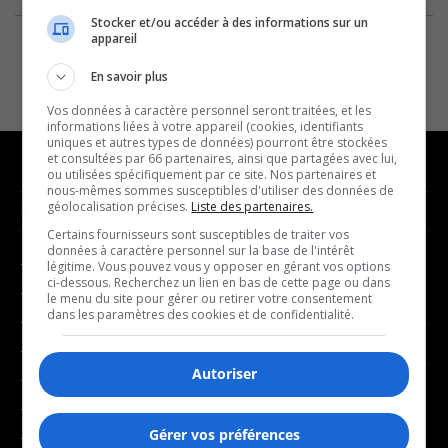
Stocker et/ou accéder à des informations sur un
appareil
En savoir plus
Vos données à caractère personnel seront traitées, et les
informations liées à votre appareil (cookies, identifiants
uniques et autres types de données) pourront être stockées
et consultées par 66 partenaires, ainsi que partagées avec lui,
ou utilisées spécifiquement par ce site. Nos partenaires et
nous-mêmes sommes susceptibles d'utiliser des données de
géolocalisation précises.
Liste des partenaires.
NOUVELLES
MUSIQUE
Certains fournisseurs sont susceptibles de traiter vos
données à caractère personnel sur la base de l'intérêt
- Affaires municipales
- Décompte franco
légitime. Vous pouvez vous y opposer en gérant vos options
ci-dessous. Recherchez un lien en bas de cette page ou dans
- Communauté / Social
- Joué récemment
le menu du site pour gérer ou retirer votre consentement
dans les paramètres des cookies et de confidentialité.
- Culture
BALADOS
- Économie
Autoriser
- Éducation
- Affaires
- Environnement
- Art de vivre
Gérer vos préférences
- Faits divers