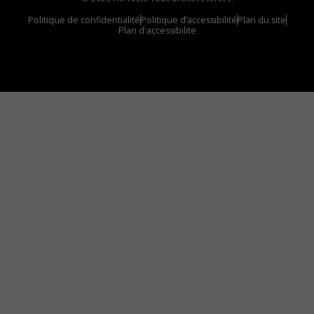
Politique de confidentialité
Politique d’accessibilité
Plan du site
Plan d'accessibilite
Comment installer notre vignette sur votre
appareil mobile