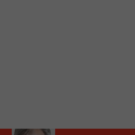
C
Vous avez envie d’écouter le FM 103,3 ou notre nouv
Ajoutez un signet FM 103,3 sur votre écran d’accueil
Voici la procédure ;)
À partir de votre téléphone, allez sur le site inte
Ensuite cliquez sur l’icône situé au bas de votre éc
(celui qui représente un carré incluant une flèche d
Cliquez maintenant sur l’option Ajouter sur l’écran
Faites Enregistrer en haut à droite.
Et voilà! Toutes les infos et l’écoute de votre radio loca
Audio