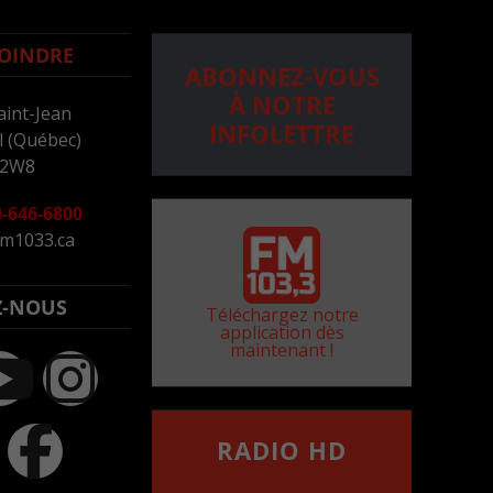
OINDRE
ABONNEZ-VOUS
À NOTRE
aint-Jean
INFOLETTRE
 (Québec)
 2W8
-646-6800
m1033.ca
Z-NOUS
Téléchargez notre
application dès
maintenant !
RADIO HD
••••••••••••••••••
Comment synthoniser la