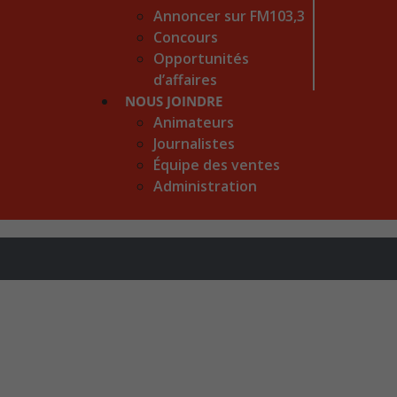
Annoncer sur FM103,3
Concours
Opportunités
d’affaires
NOUS JOINDRE
Animateurs
Journalistes
Équipe des ventes
Administration