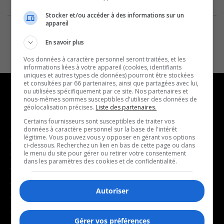
Stocker et/ou accéder à des informations sur un
appareil
En savoir plus
Vos données à caractère personnel seront traitées, et les
informations liées à votre appareil (cookies, identifiants
uniques et autres types de données) pourront être stockées
et consultées par 66 partenaires, ainsi que partagées avec lui,
ou utilisées spécifiquement par ce site. Nos partenaires et
nous-mêmes sommes susceptibles d'utiliser des données de
géolocalisation précises.
Liste des partenaires.
NOUVELLES
MUSIQUE
Certains fournisseurs sont susceptibles de traiter vos
données à caractère personnel sur la base de l'intérêt
légitime. Vous pouvez vous y opposer en gérant vos options
- Affaires municipales
- Décompte franco
ci-dessous. Recherchez un lien en bas de cette page ou dans
- Communauté / Social
- Joué récemment
le menu du site pour gérer ou retirer votre consentement
dans les paramètres des cookies et de confidentialité.
- Culture
BALADOS
- Économie
Autoriser
- Éducation
- Affaires
- Environnement
- Art de vivre
Gérer vos préférences