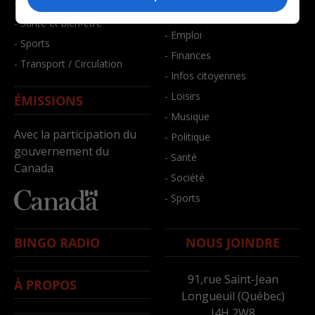
- Faits divers
- Bien-être
- Santé et bien-être
- Emploi
- Sports
- Finances
- Transport / Circulation
- Infos citoyennes
- Loisirs
ÉMISSIONS
- Musique
Avec la participation du
- Politique
gouvernement du
- Santé
Canada
- Société
- Sports
BINGO RADIO
NOUS JOINDRE
91,rue Saint-Jean
À PROPOS
Longueuil (Québec)
J4H 2W8