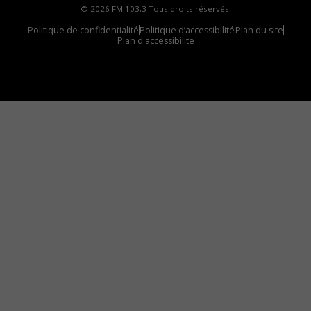
© 2026 FM 103,3 Tous droits réservés.
Politique de confidentialité
Politique d’accessibilité
Plan du site
Plan d'accessibilite
Comment installer notre vignette sur votre
appareil mobile