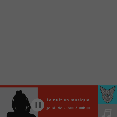
internet de la Radio allumée au
www.fm1033.ca
Ensuite cliquez sur l’icône situé au bas de
votre écran
(celui qui représente un carré incluant une
flèche dirigé vers le haut)
Cliquez maintenant sur l’option Ajouter sur
l’écran d’accueil et vous verrez apparaître le
logo du FM 103,3
Faites Enregistrer en haut à droite.
Et voilà! Toutes les infos et l’écoute de votre radio
locale vous sont maintenant accessibles en un clic!
Audio
00:00
00:00
Player
La nuit en musique
Jeudi de 23h00 à 00h00