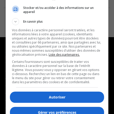
Stocker et/ou accéder à des informations sur un
appareil
En savoir plus
Vos données à caractère personnel seront traitées, et les
informations liées à votre appareil (cookies, identifiants
uniques et autres types de données) pourront être stockées
et consultées par 66 partenaires, ainsi que partagées avec lui,
ou utilisées spécifiquement par ce site. Nos partenaires et
nous-mêmes sommes susceptibles d'utiliser des données de
géolocalisation précises.
Liste des partenaires.
NOUVELLES
MUSIQUE
Certains fournisseurs sont susceptibles de traiter vos
données à caractère personnel sur la base de l'intérêt
légitime. Vous pouvez vous y opposer en gérant vos options
- Affaires municipales
- Décompte franco
ci-dessous. Recherchez un lien en bas de cette page ou dans
- Communauté / Social
- Joué récemment
le menu du site pour gérer ou retirer votre consentement
dans les paramètres des cookies et de confidentialité.
- Culture
BALADOS
- Économie
Autoriser
- Éducation
- Affaires
- Environnement
- Art de vivre
Gérer vos préférences