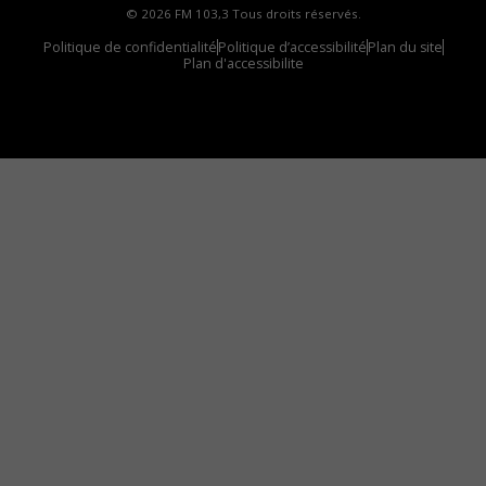
© 2026 FM 103,3 Tous droits réservés.
Politique de confidentialité
Politique d’accessibilité
Plan du site
Plan d'accessibilite
Comment installer notre vignette sur votre
appareil mobile