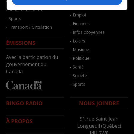
- Faits divers
- Bien-être
- Santé et bien-être
- Emploi
- Sports
- Finances
- Transport / Circulation
- Infos citoyennes
- Loisirs
ÉMISSIONS
- Musique
Avec la participation du
- Politique
gouvernement du
- Santé
Canada
- Société
- Sports
BINGO RADIO
NOUS JOINDRE
91,rue Saint-Jean
À PROPOS
Longueuil (Québec)
J4H 2W8