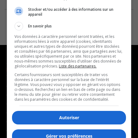
Stocker et/ou accéder à des informations sur un
appareil
En savoir plus
Vos données à caractère personnel seront traitées, et les
informations liées à votre appareil (cookies, identifiants
uniques et autres types de données) pourront être stockées
et consultées par 66 partenaires, ainsi que partagées avec lui,
ou utilisées spécifiquement par ce site. Nos partenaires et
nous-mêmes sommes susceptibles d'utiliser des données de
géolocalisation précises.
Liste des partenaires.
NOUVELLES
MUSIQUE
Certains fournisseurs sont susceptibles de traiter vos
données à caractère personnel sur la base de l'intérêt
légitime. Vous pouvez vous y opposer en gérant vos options
- Affaires municipales
- Décompte franco
ci-dessous. Recherchez un lien en bas de cette page ou dans
- Communauté / Social
- Joué récemment
le menu du site pour gérer ou retirer votre consentement
dans les paramètres des cookies et de confidentialité.
- Culture
BALADOS
- Économie
Autoriser
- Éducation
- Affaires
- Environnement
- Art de vivre
Gérer vos préférences