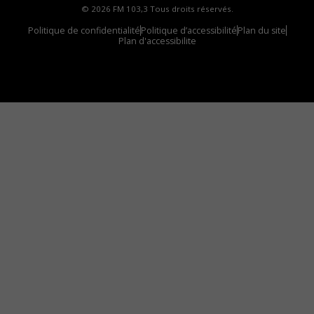
© 2026 FM 103,3 Tous droits réservés.
Politique de confidentialité
Politique d’accessibilité
Plan du site
Plan d'accessibilite
Comment installer notre vignette sur votre
appareil mobile