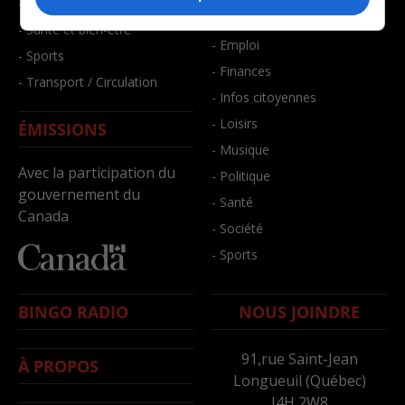
- Faits divers
- Bien-être
- Santé et bien-être
- Emploi
- Sports
- Finances
- Transport / Circulation
- Infos citoyennes
- Loisirs
ÉMISSIONS
- Musique
Avec la participation du
- Politique
gouvernement du
- Santé
Canada
- Société
- Sports
BINGO RADIO
NOUS JOINDRE
91,rue Saint-Jean
À PROPOS
Longueuil (Québec)
J4H 2W8