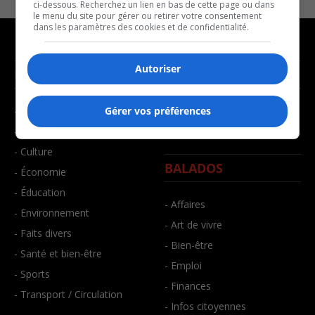
ci-dessous. Recherchez un lien en bas de cette page ou dans
le menu du site pour gérer ou retirer votre consentement
dans les paramètres des cookies et de confidentialité.
Autoriser
NOUVELLES
MUSIQUE
- Affaires municipales
- Décompte franco
Gérer vos préférences
- Communauté / Social
- Joué récemment
- Culture
BALADOS
- Économie
- Éducation
- Affaires
- Environnement
- Art de vivre
- Faits divers
- Bien-être
- Santé et bien-être
- Emploi
- Sports
- Finances
- Transport / Circulation
- Infos citoyennes