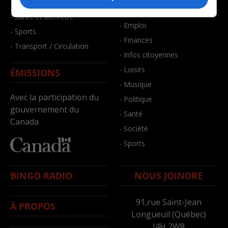
- Faits divers
- Bien-être
- Santé et bien-être
- Emploi
- Sports
- Finances
- Transport / Circulation
- Infos citoyennes
- Loisirs
ÉMISSIONS
- Musique
Avec la participation du
- Politique
gouvernement du
- Santé
Canada
- Société
- Sports
BINGO RADIO
NOUS JOINDRE
91,rue Saint-Jean
À PROPOS
Longueuil (Québec)
J4H 2W8