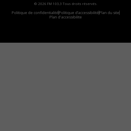
© 2026 FM 103,3 Tous droits réservés.
Politique de confidentialité
Politique d’accessibilité
Plan du site
Plan d'accessibilite
Comment installer notre vignette sur votre
appareil mobile