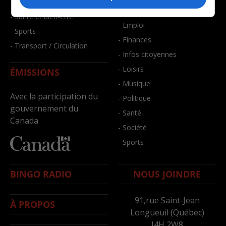
- Faits divers
- Bien-être
- Santé et bien-être
- Emploi
- Sports
- Finances
- Transport / Circulation
- Infos citoyennes
- Loisirs
ÉMISSIONS
- Musique
Avec la participation du
- Politique
gouvernement du
- Santé
Canada
- Société
- Sports
BINGO RADIO
NOUS JOINDRE
91,rue Saint-Jean
À PROPOS
Longueuil (Québec)
J4H 2W8