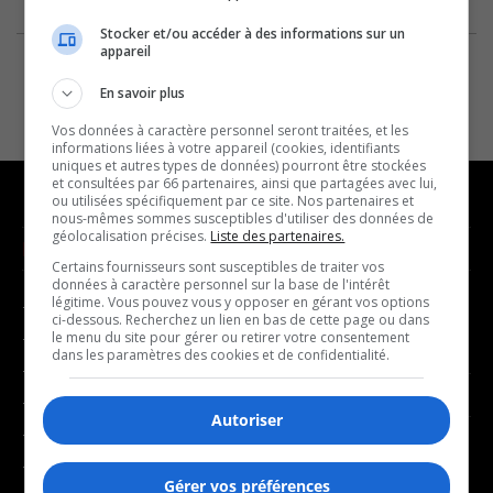
Stocker et/ou accéder à des informations sur un
appareil
En savoir plus
Vos données à caractère personnel seront traitées, et les
informations liées à votre appareil (cookies, identifiants
uniques et autres types de données) pourront être stockées
et consultées par 66 partenaires, ainsi que partagées avec lui,
ou utilisées spécifiquement par ce site. Nos partenaires et
nous-mêmes sommes susceptibles d'utiliser des données de
géolocalisation précises.
Liste des partenaires.
NOUVELLES
MUSIQUE
Certains fournisseurs sont susceptibles de traiter vos
données à caractère personnel sur la base de l'intérêt
légitime. Vous pouvez vous y opposer en gérant vos options
- Affaires municipales
- Décompte franco
ci-dessous. Recherchez un lien en bas de cette page ou dans
- Communauté / Social
- Joué récemment
le menu du site pour gérer ou retirer votre consentement
dans les paramètres des cookies et de confidentialité.
- Culture
BALADOS
- Économie
Autoriser
- Éducation
- Affaires
- Environnement
- Art de vivre
Gérer vos préférences