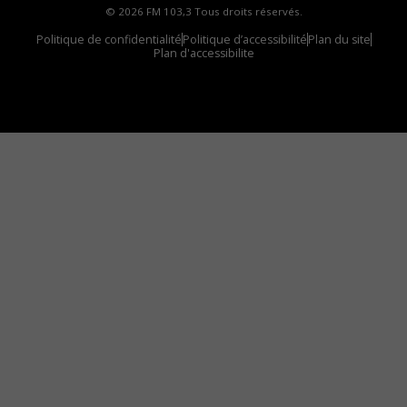
© 2026 FM 103,3 Tous droits réservés.
Politique de confidentialité
Politique d’accessibilité
Plan du site
Plan d'accessibilite
Comment installer notre vignette sur votre
appareil mobile