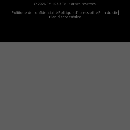
© 2026 FM 103,3 Tous droits réservés.
Politique de confidentialité
Politique d’accessibilité
Plan du site
Plan d'accessibilite
Comment installer notre vignette sur votre
appareil mobile