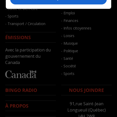
- Faits divers
- Bien-être
- Santé et bien-être
- Emploi
- Sports
- Finances
- Transport / Circulation
- Infos citoyennes
- Loisirs
ÉMISSIONS
- Musique
Avec la participation du
- Politique
gouvernement du
- Santé
Canada
- Société
- Sports
BINGO RADIO
NOUS JOINDRE
91,rue Saint-Jean
À PROPOS
Longueuil (Québec)
J4H 2W8