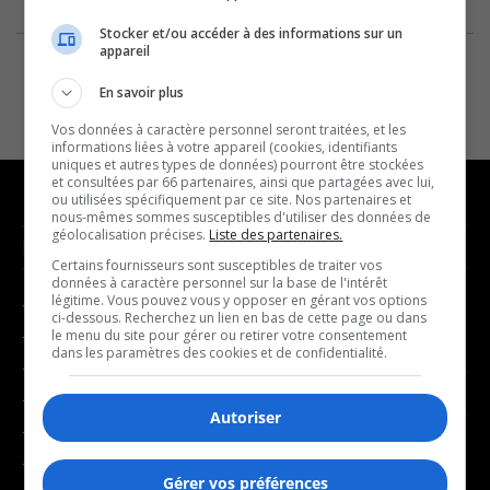
Stocker et/ou accéder à des informations sur un
appareil
En savoir plus
Vos données à caractère personnel seront traitées, et les
informations liées à votre appareil (cookies, identifiants
uniques et autres types de données) pourront être stockées
et consultées par 66 partenaires, ainsi que partagées avec lui,
ou utilisées spécifiquement par ce site. Nos partenaires et
nous-mêmes sommes susceptibles d'utiliser des données de
géolocalisation précises.
Liste des partenaires.
NOUVELLES
MUSIQUE
Certains fournisseurs sont susceptibles de traiter vos
données à caractère personnel sur la base de l'intérêt
légitime. Vous pouvez vous y opposer en gérant vos options
- Affaires municipales
- Décompte franco
ci-dessous. Recherchez un lien en bas de cette page ou dans
- Communauté / Social
- Joué récemment
le menu du site pour gérer ou retirer votre consentement
dans les paramètres des cookies et de confidentialité.
- Culture
BALADOS
- Économie
Autoriser
- Éducation
- Affaires
- Environnement
- Art de vivre
Gérer vos préférences