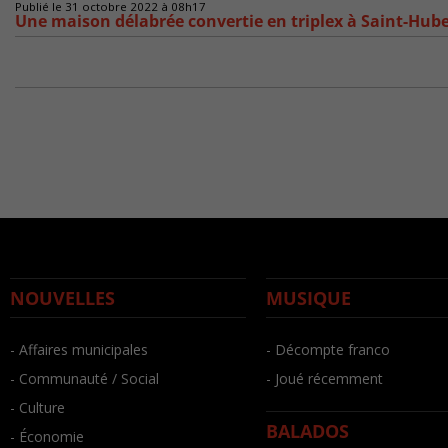
Publié le 31 octobre 2022 à 08h17
Une maison délabrée convertie en triplex à Saint-Hube
NOUVELLES
MUSIQUE
- Affaires municipales
- Décompte franco
- Communauté / Social
- Joué récemment
- Culture
BALADOS
- Économie