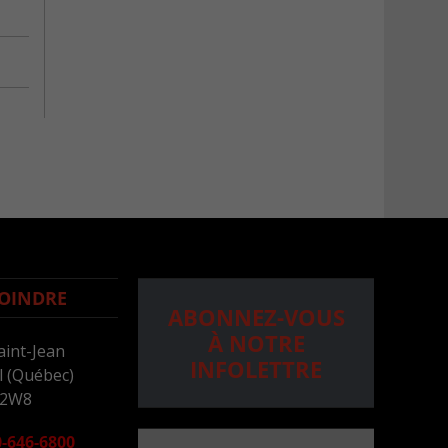
OINDRE
ABONNEZ-VOUS
À NOTRE
aint-Jean
INFOLETTRE
 (Québec)
 2W8
-646-6800