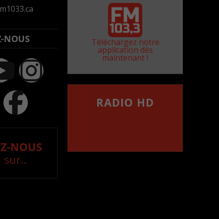
m1033.ca
Z-NOUS
Téléchargez notre
application dès
maintenant !
RADIO HD
••••••••••••••••••
Comment synthoniser la
fréquence HD dans
votre voiture
Z-NOUS
 sur..