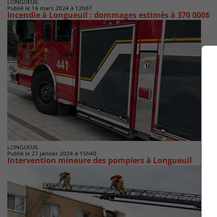
LONGUEUIL
Publié le 16 mars 2024 à 12h07
Incendie à Longueuil : dommages estimés à 370 000$
LONGUEUIL
Publié le 27 janvier 2024 à 15h40
Intervention mineure des pompiers à Longueuil