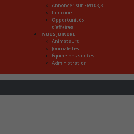
Annoncer sur FM103,3
Concours
Opportunités
d’affaires
NOUS JOINDRE
Animateurs
Journalistes
Équipe des ventes
Administration