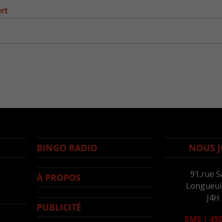
rt
BINGO RADIO
NOUS J
91,rue S
À PROPOS
Longueuil
J4H
PUBLICITÉ
SMS
|
450