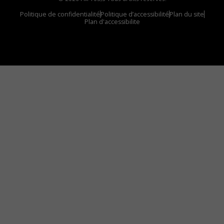
Politique de confidentialité
Politique d’accessibilité
Plan du site
Plan d'accessibilite
Comment installer notre vignette sur votre
appareil mobile