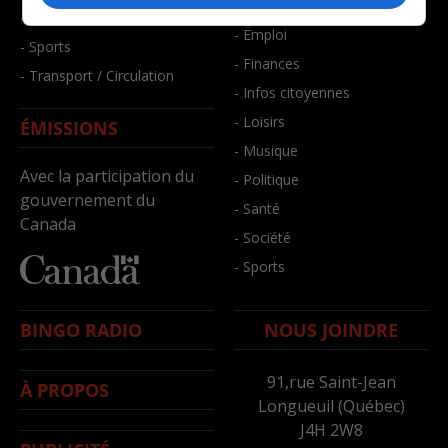
- Bien-être
- Santé et bien-être
- Emploi
- Sports
- Finances
- Transport / Circulation
- Infos citoyennes
- Loisirs
ÉMISSIONS
- Musique
Avec la participation du
- Politique
gouvernement du
- Santé
Canada
- Société
- Sports
BINGO RADIO
NOUS JOINDRE
91,rue Saint-Jean
À PROPOS
Longueuil (Québec)
J4H 2W8