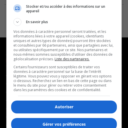
Stocker et/ou accéder à des informations sur un
appareil
En savoir plus
Vos données à caractère personnel seront traitées, et les
informations liées à votre appareil (cookies, identifiants
uniques et autres types de données) pourront être stockées
et consultées par 66 partenaires, ainsi que partagées avec lui,
ou utilisées spécifiquement par ce site. Nos partenaires et
nous-mêmes sommes susceptibles d'utiliser des données de
géolocalisation précises.
Liste des partenaires.
NOUVELLES
MUSIQUE
Certains fournisseurs sont susceptibles de traiter vos
données à caractère personnel sur la base de l'intérêt
- Affaires municipales
- Décompte franco
légitime. Vous pouvez vous y opposer en gérant vos options
ci-dessous. Recherchez un lien en bas de cette page ou dans
- Communauté / Social
- Joué récemment
le menu du site pour gérer ou retirer votre consentement
dans les paramètres des cookies et de confidentialité.
- Culture
BALADOS
- Économie
Autoriser
- Éducation
- Affaires
- Environnement
- Art de vivre
Gérer vos préférences
- Faits divers