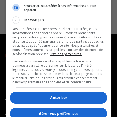
Stocker et/ou accéder à des informations sur un
appareil
En savoir plus
Vos données à caractère personnel seront traitées, et les
informations liées à votre appareil (cookies, identifiants
uniques et autres types de données) pourront être stockées
et consultées par 66 partenaires, ainsi que partagées avec lui,
ou utilisées spécifiquement par ce site. Nos partenaires et
nous-mêmes sommes susceptibles d'utiliser des données de
géolocalisation précises.
Liste des partenaires.
NOUVELLES
MUSIQUE
Certains fournisseurs sont susceptibles de traiter vos
données à caractère personnel sur la base de l'intérêt
- Affaires municipales
- Décompte franco
légitime. Vous pouvez vous y opposer en gérant vos options
ci-dessous. Recherchez un lien en bas de cette page ou dans
- Communauté / Social
- Joué récemment
le menu du site pour gérer ou retirer votre consentement
dans les paramètres des cookies et de confidentialité.
- Culture
BALADOS
- Économie
Autoriser
- Éducation
- Affaires
- Environnement
- Art de vivre
Gérer vos préférences
- Faits divers