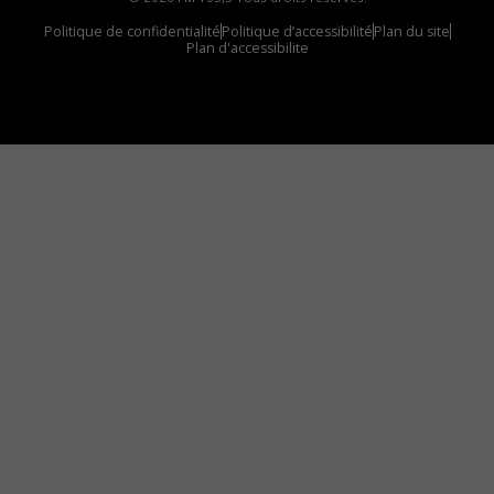
Politique de confidentialité
Politique d’accessibilité
Plan du site
Plan d'accessibilite
Comment installer notre vignette sur votre
appareil mobile