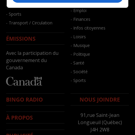
- Bien-être
- Santé et bien-être
- Emploi
- Sports
- Finances
- Transport / Circulation
- Infos citoyennes
- Loisirs
ÉMISSIONS
- Musique
Avec la participation du
- Politique
gouvernement du
- Santé
Canada
- Société
- Sports
BINGO RADIO
NOUS JOINDRE
91,rue Saint-Jean
À PROPOS
Longueuil (Québec)
J4H 2W8