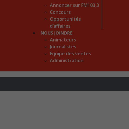
Annoncer sur FM103,3
Concours
Opportunités
d’affaires
NOUS JOINDRE
Animateurs
Journalistes
Équipe des ventes
Administration