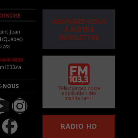
OINDRE
ABONNEZ-VOUS
À NOTRE
aint-Jean
INFOLETTRE
 (Québec)
 2W8
-646-6800
m1033.ca
Z-NOUS
Téléchargez notre
application dès
maintenant !
RADIO HD
••••••••••••••••••
Comment synthoniser la