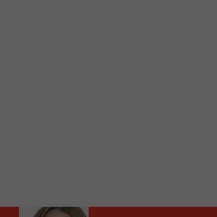
C
Vous avez envie d’écouter le FM 103,3 ou notre nouv
Ajoutez un signet FM 103,3 sur votre écran d’accueil
Voici la procédure ;)
À partir de votre téléphone, allez sur le site inte
Ensuite cliquez sur l’icône situé au bas de votre éc
(celui qui représente un carré incluant une flèche d
Cliquez maintenant sur l’option Ajouter sur l’écran
Faites Enregistrer en haut à droite.
Et voilà! Toutes les infos et l’écoute de votre radio loca
Audio