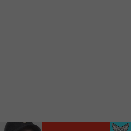
Voici la procédure ;)
À partir de votre téléphone, allez sur le site
internet de la Radio allumée au
www.fm1033.ca
Ensuite cliquez sur l’icône situé au bas de
votre écran
(celui qui représente un carré incluant une
flèche dirigé vers le haut)
Cliquez maintenant sur l’option Ajouter sur
l’écran d’accueil et vous verrez apparaître le
logo du FM 103,3
Faites Enregistrer en haut à droite.
Et voilà! Toutes les infos et l’écoute de votre radio
locale vous sont maintenant accessibles en un clic!
Audio
00:00
00:00