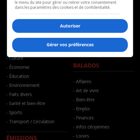
le menu du site pour gérer ou retirer votre consentement
dans les paramètres des cookies et de confidentialité.
NOUVELLES
MUSIQUE
Autoriser
- Affaires municipales
- Décompte franco
Gérer vos préférences
- Communauté / Social
- Joué récemment
- Culture
BALADOS
- Économie
- Éducation
- Affaires
- Environnement
- Art de vivre
- Faits divers
- Bien-être
- Santé et bien-être
- Emploi
- Sports
- Finances
- Transport / Circulation
- Infos citoyennes
- Loisirs
ÉMISSIONS