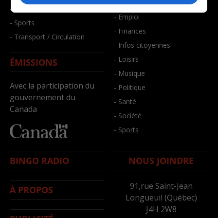
- Bien-être
- Santé et bien-être
- Emploi
- Sports
- Finances
- Transport / Circulation
- Infos citoyennes
- Loisirs
ÉMISSIONS
- Musique
Avec la participation du
- Politique
gouvernement du
- Santé
Canada
- Société
- Sports
BINGO RADIO
NOUS JOINDRE
91,rue Saint-Jean
À PROPOS
Longueuil (Québec)
J4H 2W8