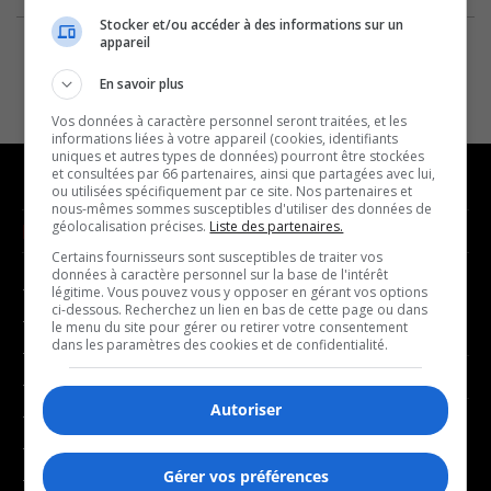
Stocker et/ou accéder à des informations sur un
appareil
En savoir plus
Vos données à caractère personnel seront traitées, et les
informations liées à votre appareil (cookies, identifiants
uniques et autres types de données) pourront être stockées
et consultées par 66 partenaires, ainsi que partagées avec lui,
ou utilisées spécifiquement par ce site. Nos partenaires et
nous-mêmes sommes susceptibles d'utiliser des données de
géolocalisation précises.
Liste des partenaires.
NOUVELLES
MUSIQUE
Certains fournisseurs sont susceptibles de traiter vos
données à caractère personnel sur la base de l'intérêt
- Affaires municipales
- Décompte franco
légitime. Vous pouvez vous y opposer en gérant vos options
ci-dessous. Recherchez un lien en bas de cette page ou dans
- Communauté / Social
- Joué récemment
le menu du site pour gérer ou retirer votre consentement
dans les paramètres des cookies et de confidentialité.
- Culture
BALADOS
- Économie
Autoriser
- Éducation
- Affaires
- Environnement
- Art de vivre
Gérer vos préférences
- Faits divers