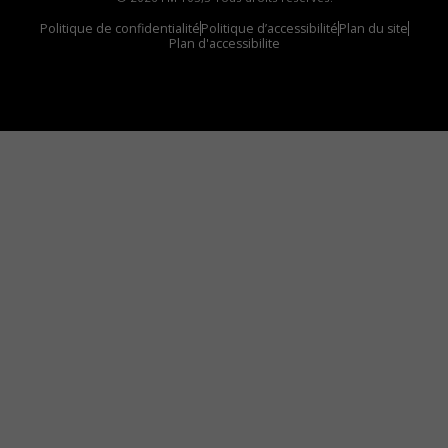
Politique de confidentialité
Politique d’accessibilité
Plan du site
Plan d'accessibilite
Comment installer notre vignette sur votre
appareil mobile