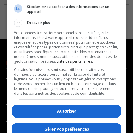
Stocker et/ou accéder à des informations sur un
appareil
En savoir plus
Vos données à caractère personnel seront traitées, et les
informations liées à votre appareil (cookies, identifiants
uniques et autres types de données) pourront être stockées
et consultées par 66 partenaires, ainsi que partagées avec lui,
ou utilisées spécifiquement par ce site. Nos partenaires et
nous-mêmes sommes susceptibles d'utiliser des données de
géolocalisation précises.
Liste des partenaires.
NOUVELLES
MUSIQUE
Certains fournisseurs sont susceptibles de traiter vos
données à caractère personnel sur la base de l'intérêt
- Affaires municipales
- Décompte franco
légitime. Vous pouvez vous y opposer en gérant vos options
ci-dessous. Recherchez un lien en bas de cette page ou dans
- Communauté / Social
- Joué récemment
le menu du site pour gérer ou retirer votre consentement
dans les paramètres des cookies et de confidentialité.
- Culture
BALADOS
- Économie
Autoriser
- Éducation
- Affaires
- Environnement
- Art de vivre
Gérer vos préférences
- Faits divers