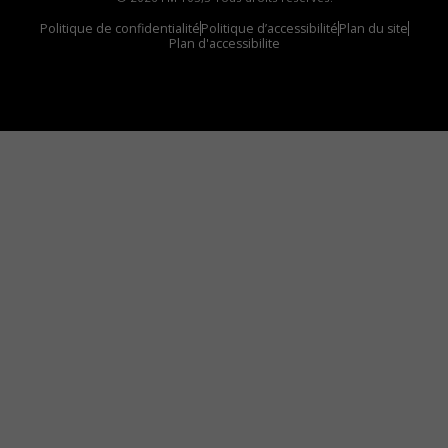
Politique de confidentialité
Politique d’accessibilité
Plan du site
Plan d'accessibilite
Comment installer notre vignette sur votre
appareil mobile