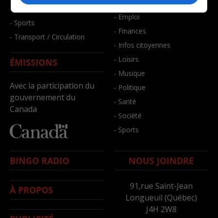
- Bien-être
- Santé et bien-être
- Emploi
- Sports
- Finances
- Transport / Circulation
- Infos citoyennes
- Loisirs
ÉMISSIONS
- Musique
Avec la participation du
- Politique
gouvernement du
- Santé
Canada
- Société
- Sports
BINGO RADIO
NOUS JOINDRE
91,rue Saint-Jean
À PROPOS
Longueuil (Québec)
J4H 2W8