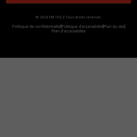
© 2026 FM 103,3 Tous droits réservés.
Politique de confidentialité
Politique d’accessibilité
Plan du site
Plan d'accessibilite
Comment installer notre vignette sur votre
appareil mobile