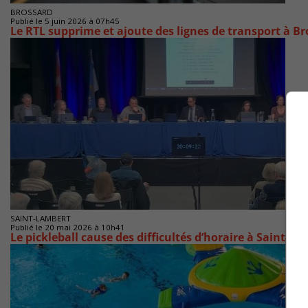
BROSSARD
Publié le 5 juin 2026 à 07h45
Le RTL supprime et ajoute des lignes de transport à B
SAINT-LAMBERT
Publié le 20 mai 2026 à 10h41
Le pickleball cause des difficultés d’horaire à Saint-L