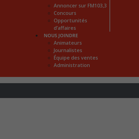
Annoncer sur FM103,3
Concours
Opportunités
d’affaires
NOUS JOINDRE
Animateurs
Journalistes
Équipe des ventes
Administration