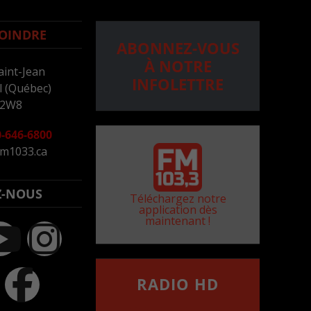
OINDRE
ABONNEZ-VOUS
À NOTRE
aint-Jean
INFOLETTRE
 (Québec)
 2W8
-646-6800
m1033.ca
Z-NOUS
Téléchargez notre
application dès
maintenant !
RADIO HD
••••••••••••••••••
Comment synthoniser la