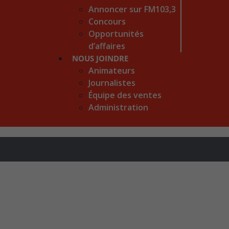
Annoncer sur FM103,3
Concours
Opportunités
d’affaires
NOUS JOINDRE
Animateurs
Journalistes
Équipe des ventes
Administration