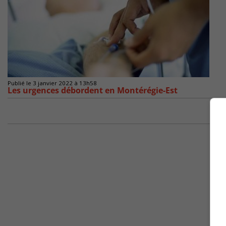
Publié le 3 janvier 2022 à 13h58
Les urgences débordent en Montérégie-Est