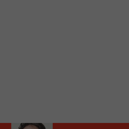
C
Vous avez envie d’écouter le FM 103,3 ou notre nouv
Ajoutez un signet FM 103,3 sur votre écran d’accueil
Voici la procédure ;)
À partir de votre téléphone, allez sur le site inte
Ensuite cliquez sur l’icône situé au bas de votre éc
(celui qui représente un carré incluant une flèche d
Cliquez maintenant sur l’option Ajouter sur l’écran
Faites Enregistrer en haut à droite.
Et voilà! Toutes les infos et l’écoute de votre radio loca
Audio