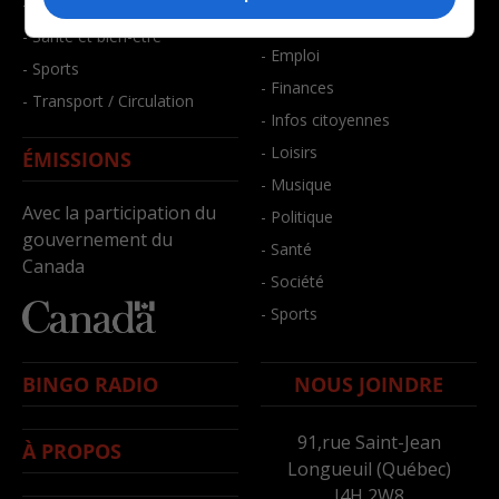
- Faits divers
- Bien-être
- Santé et bien-être
- Emploi
- Sports
- Finances
- Transport / Circulation
- Infos citoyennes
- Loisirs
ÉMISSIONS
- Musique
Avec la participation du
- Politique
gouvernement du
- Santé
Canada
- Société
- Sports
BINGO RADIO
NOUS JOINDRE
91,rue Saint-Jean
À PROPOS
Longueuil (Québec)
J4H 2W8