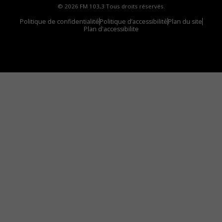
© 2026 FM 103,3 Tous droits réservés.
Politique de confidentialité
Politique d’accessibilité
Plan du site
Plan d'accessibilite
Comment installer notre vignette sur votre
appareil mobile