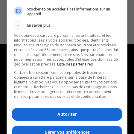
Stocker et/ou accéder à des informations sur un
appareil
En savoir plus
Vos données à caractère personnel seront traitées, et les
informations liées à votre appareil (cookies, identifiants
uniques et autres types de données) pourront être stockées
et consultées par 66 partenaires, ainsi que partagées avec lui,
ou utilisées spécifiquement par ce site. Nos partenaires et
nous-mêmes sommes susceptibles d'utiliser des données de
géolocalisation précises.
Liste des partenaires.
NOUVELLES
MUSIQUE
Certains fournisseurs sont susceptibles de traiter vos
données à caractère personnel sur la base de l'intérêt
légitime. Vous pouvez vous y opposer en gérant vos options
- Affaires municipales
- Décompte franco
ci-dessous. Recherchez un lien en bas de cette page ou dans
- Communauté / Social
- Joué récemment
le menu du site pour gérer ou retirer votre consentement
dans les paramètres des cookies et de confidentialité.
- Culture
BALADOS
- Économie
Autoriser
- Éducation
- Affaires
- Environnement
- Art de vivre
Gérer vos préférences