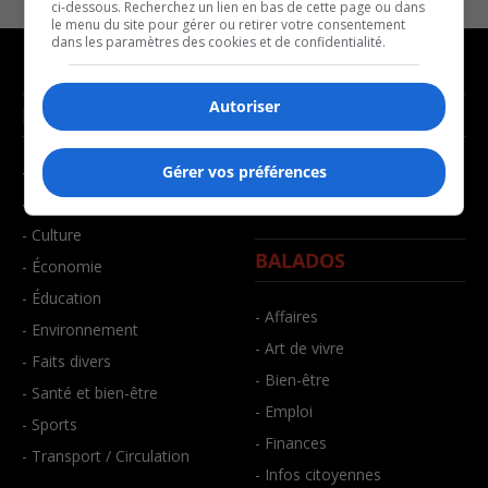
ci-dessous. Recherchez un lien en bas de cette page ou dans
le menu du site pour gérer ou retirer votre consentement
dans les paramètres des cookies et de confidentialité.
Autoriser
NOUVELLES
MUSIQUE
- Affaires municipales
- Décompte franco
Gérer vos préférences
- Communauté / Social
- Joué récemment
- Culture
BALADOS
- Économie
- Éducation
- Affaires
- Environnement
- Art de vivre
- Faits divers
- Bien-être
- Santé et bien-être
- Emploi
- Sports
- Finances
- Transport / Circulation
- Infos citoyennes