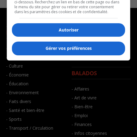
ci-dessous. Recherchez un lien en bas de cette page ou dans
le menu du site pour gérer ou retirer votre consentement
dans les paramètres des cookies et de confidentialité.
Autoriser
NOUVELLES
MUSIQUE
- Affaires municipales
- Décompte franco
Gérer vos préférences
- Communauté / Social
- Joué récemment
- Culture
BALADOS
- Économie
- Éducation
- Affaires
- Environnement
- Art de vivre
- Faits divers
- Bien-être
- Santé et bien-être
- Emploi
- Sports
- Finances
- Transport / Circulation
- Infos citoyennes