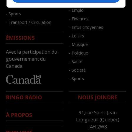
- Bien-être
- Santé et bien-être
- Emploi
- Sports
- Finances
- Transport / Circulation
- Infos citoyennes
- Loisirs
ÉMISSIONS
- Musique
Avec la participation du
- Politique
gouvernement du
- Santé
Canada
- Société
- Sports
BINGO RADIO
NOUS JOINDRE
91,rue Saint-Jean
À PROPOS
Longueuil (Québec)
J4H 2W8