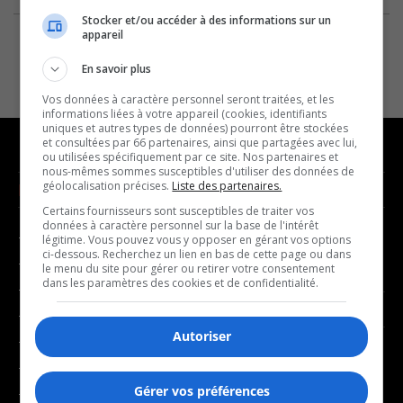
Stocker et/ou accéder à des informations sur un
appareil
En savoir plus
Vos données à caractère personnel seront traitées, et les
informations liées à votre appareil (cookies, identifiants
uniques et autres types de données) pourront être stockées
et consultées par 66 partenaires, ainsi que partagées avec lui,
ou utilisées spécifiquement par ce site. Nos partenaires et
nous-mêmes sommes susceptibles d'utiliser des données de
géolocalisation précises.
Liste des partenaires.
NOUVELLES
MUSIQUE
Certains fournisseurs sont susceptibles de traiter vos
données à caractère personnel sur la base de l'intérêt
- Affaires municipales
- Décompte franco
légitime. Vous pouvez vous y opposer en gérant vos options
ci-dessous. Recherchez un lien en bas de cette page ou dans
- Communauté / Social
- Joué récemment
le menu du site pour gérer ou retirer votre consentement
dans les paramètres des cookies et de confidentialité.
- Culture
BALADOS
- Économie
Autoriser
- Éducation
- Affaires
- Environnement
- Art de vivre
Gérer vos préférences
- Faits divers