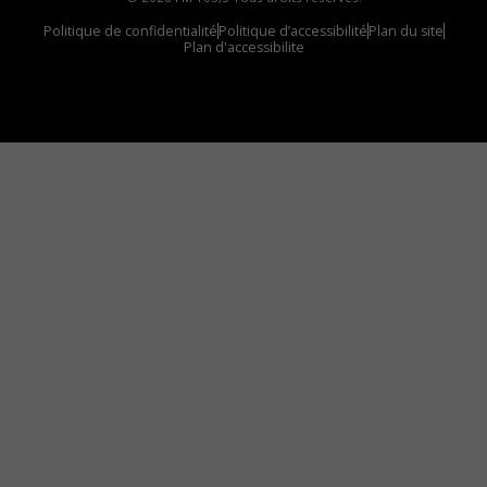
Politique de confidentialité
Politique d’accessibilité
Plan du site
Plan d'accessibilite
Comment installer notre vignette sur votre
appareil mobile