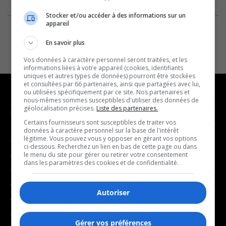
Stocker et/ou accéder à des informations sur un
appareil
En savoir plus
Vos données à caractère personnel seront traitées, et les
informations liées à votre appareil (cookies, identifiants
uniques et autres types de données) pourront être stockées
et consultées par 66 partenaires, ainsi que partagées avec lui,
ou utilisées spécifiquement par ce site. Nos partenaires et
nous-mêmes sommes susceptibles d'utiliser des données de
géolocalisation précises.
Liste des partenaires.
NOUVELLES
MUSIQUE
Certains fournisseurs sont susceptibles de traiter vos
données à caractère personnel sur la base de l'intérêt
légitime. Vous pouvez vous y opposer en gérant vos options
- Affaires municipales
- Décompte franco
ci-dessous. Recherchez un lien en bas de cette page ou dans
- Communauté / Social
- Joué récemment
le menu du site pour gérer ou retirer votre consentement
dans les paramètres des cookies et de confidentialité.
- Culture
BALADOS
- Économie
Autoriser
- Éducation
- Affaires
- Environnement
- Art de vivre
Gérer vos préférences