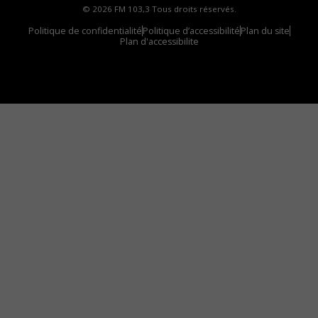
© 2026 FM 103,3 Tous droits réservés.
Politique de confidentialité
Politique d’accessibilité
Plan du site
Plan d'accessibilite
Comment installer notre vignette sur votre
appareil mobile