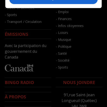
- Faits divers
- Bien-être
- Santé et bien-être
- Emploi
- Sports
- Finances
- Transport / Circulation
- Infos citoyennes
- Loisirs
ÉMISSIONS
- Musique
Avec la participation du
- Politique
gouvernement du
- Santé
Canada
- Société
- Sports
BINGO RADIO
NOUS JOINDRE
91,rue Saint-Jean
À PROPOS
Longueuil (Québec)
J4H 2W8