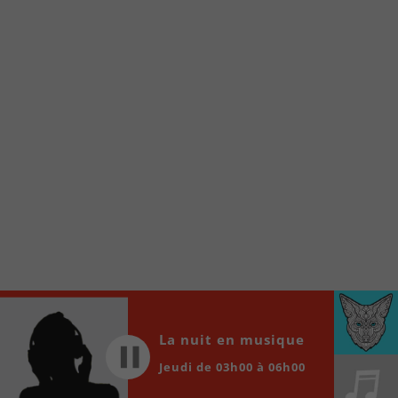
internet de la Radio allumée au
www.fm1033.ca
Ensuite cliquez sur l’icône situé au bas de
votre écran
(celui qui représente un carré incluant une
flèche dirigé vers le haut)
Cliquez maintenant sur l’option Ajouter sur
l’écran d’accueil et vous verrez apparaître le
logo du FM 103,3
Faites Enregistrer en haut à droite.
Et voilà! Toutes les infos et l’écoute de votre radio
locale vous sont maintenant accessibles en un clic!
Audio
00:00
00:00
Player
La nuit en musique
Jeudi de 03h00 à 06h00