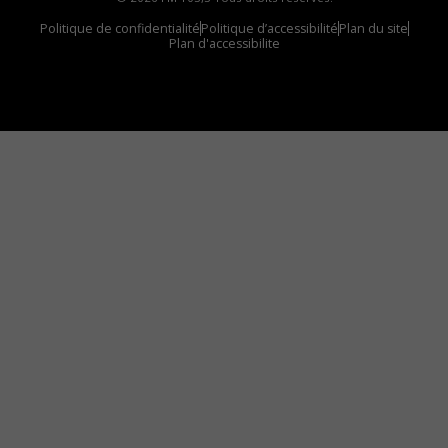
Politique de confidentialité
Politique d’accessibilité
Plan du site
Plan d'accessibilite
Comment installer notre vignette sur votre
appareil mobile