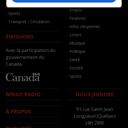
- Bien-être
- Santé et bien-être
- Emploi
- Sports
- Finances
- Transport / Circulation
- Infos citoyennes
- Loisirs
ÉMISSIONS
- Musique
Avec la participation du
- Politique
gouvernement du
- Santé
Canada
- Société
- Sports
BINGO RADIO
NOUS JOINDRE
91,rue Saint-Jean
À PROPOS
Longueuil (Québec)
J4H 2W8