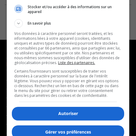
Stocker et/ou accéder à des informations sur un
appareil
En savoir plus
Vos données à caractère personnel seront traitées, et les
informations liées à votre appareil (cookies, identifiants
uniques et autres types de données) pourront être stockées
et consultées par 66 partenaires, ainsi que partagées avec lui,
ou utilisées spécifiquement par ce site. Nos partenaires et
nous-mêmes sommes susceptibles d'utiliser des données de
géolocalisation précises.
Liste des partenaires.
NOUVELLES
MUSIQUE
Certains fournisseurs sont susceptibles de traiter vos
données à caractère personnel sur la base de l'intérêt
- Affaires municipales
- Décompte franco
légitime. Vous pouvez vous y opposer en gérant vos options
ci-dessous. Recherchez un lien en bas de cette page ou dans
- Communauté / Social
- Joué récemment
le menu du site pour gérer ou retirer votre consentement
dans les paramètres des cookies et de confidentialité.
- Culture
BALADOS
- Économie
Autoriser
- Éducation
- Affaires
- Environnement
- Art de vivre
Gérer vos préférences
- Faits divers