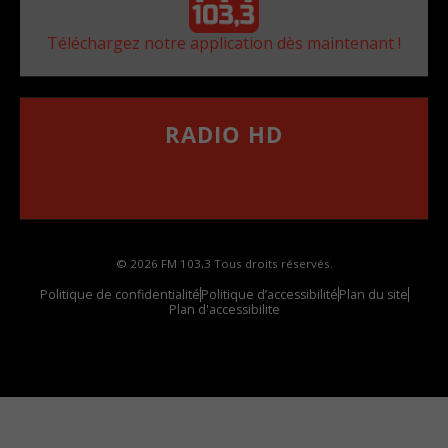
Téléchargez notre application dès maintenant !
RADIO HD
••••••••••••••••••
Comment synthoniser la fréquence HD dans
votre voiture
© 2026 FM 103,3 Tous droits réservés.
Politique de confidentialité
Politique d’accessibilité
Plan du site
Plan d'accessibilite