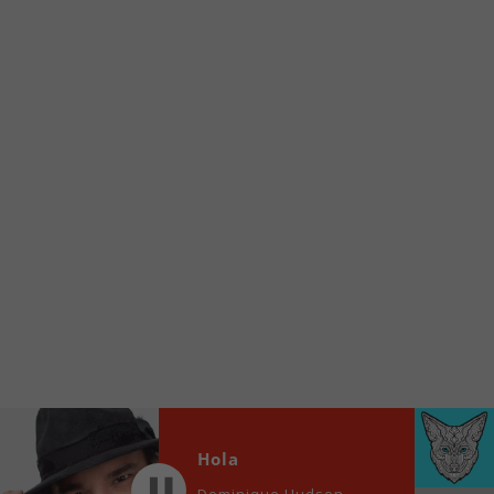
À partir de votre téléphone, allez sur le site
internet de la Radio allumée au
www.fm1033.ca
Ensuite cliquez sur l’icône situé au bas de
votre écran
(celui qui représente un carré incluant une
flèche dirigé vers le haut)
Cliquez maintenant sur l’option Ajouter sur
l’écran d’accueil et vous verrez apparaître le
logo du FM 103,3
Faites Enregistrer en haut à droite.
Et voilà! Toutes les infos et l’écoute de votre radio
locale vous sont maintenant accessibles en un clic!
Audio
00:00
00:00
Player
Hola