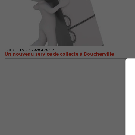
Publié le 15 juin 2020 à 20h05
Un nouveau service de collecte à Boucherville