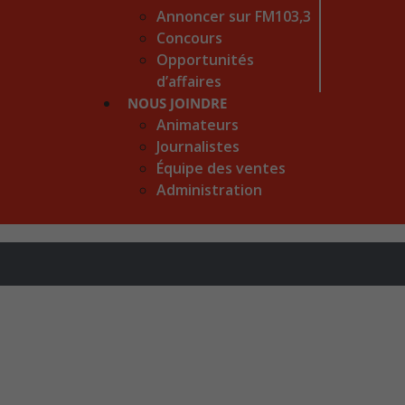
Annoncer sur FM103,3
Concours
Opportunités
d’affaires
NOUS JOINDRE
Animateurs
Journalistes
Équipe des ventes
Administration