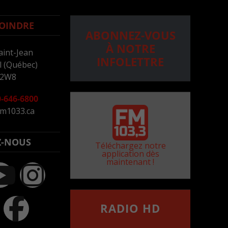
OINDRE
ABONNEZ-VOUS
À NOTRE
aint-Jean
INFOLETTRE
 (Québec)
 2W8
-646-6800
m1033.ca
Z-NOUS
Téléchargez notre
application dès
maintenant !
RADIO HD
••••••••••••••••••
Comment synthoniser la