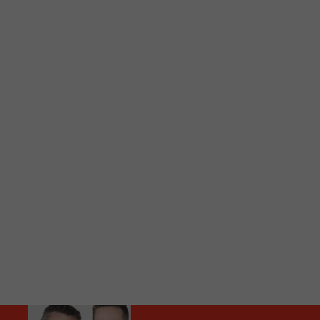
C
Vous avez envie d’écouter le FM 103,3 ou notre nouv
Ajoutez un signet FM 103,3 sur votre écran d’accueil
Voici la procédure ;)
À partir de votre téléphone, allez sur le site inte
Ensuite cliquez sur l’icône situé au bas de votre éc
(celui qui représente un carré incluant une flèche d
Cliquez maintenant sur l’option Ajouter sur l’écran
Faites Enregistrer en haut à droite.
Et voilà! Toutes les infos et l’écoute de votre radio loca
Audio