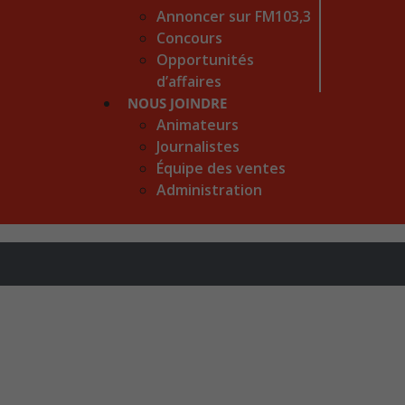
Annoncer sur FM103,3
Concours
Opportunités
d’affaires
NOUS JOINDRE
Animateurs
Journalistes
Équipe des ventes
Administration