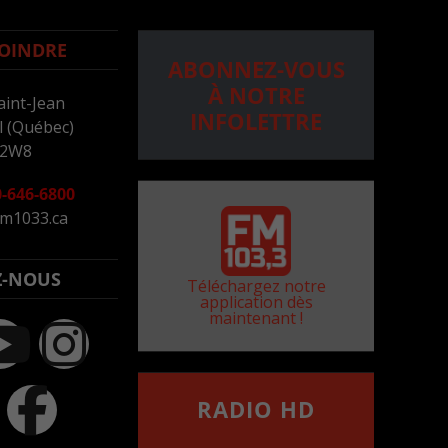
OINDRE
ABONNEZ-VOUS
À NOTRE
aint-Jean
INFOLETTRE
 (Québec)
 2W8
-646-6800
m1033.ca
Z-NOUS
Téléchargez notre
application dès
maintenant !
RADIO HD
••••••••••••••••••
Comment synthoniser la