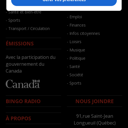
- Art de vivre
- Faits divers
- Bien-être
- Santé et bien-être
- Emploi
- Sports
- Finances
- Transport / Circulation
- Infos citoyennes
- Loisirs
ÉMISSIONS
- Musique
Avec la participation du
- Politique
gouvernement du
- Santé
Canada
- Société
- Sports
BINGO RADIO
NOUS JOINDRE
91,rue Saint-Jean
À PROPOS
Longueuil (Québec)