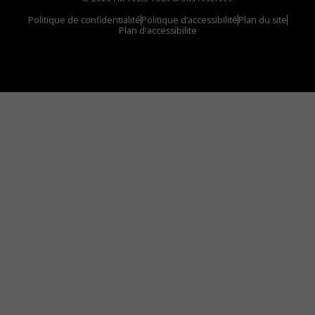
Politique de confidentialité
Politique d’accessibilité
Plan du site
Plan d'accessibilite
Comment installer notre vignette sur votre
appareil mobile