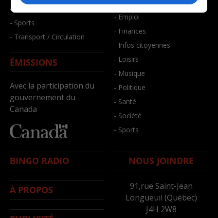
- Bien-être
- Santé et bien-être
- Emploi
- Sports
- Finances
- Transport / Circulation
- Infos citoyennes
- Loisirs
ÉMISSIONS
- Musique
Avec la participation du
- Politique
gouvernement du
- Santé
Canada
- Société
- Sports
BINGO RADIO
NOUS JOINDRE
91,rue Saint-Jean
À PROPOS
Longueuil (Québec)
J4H 2W8