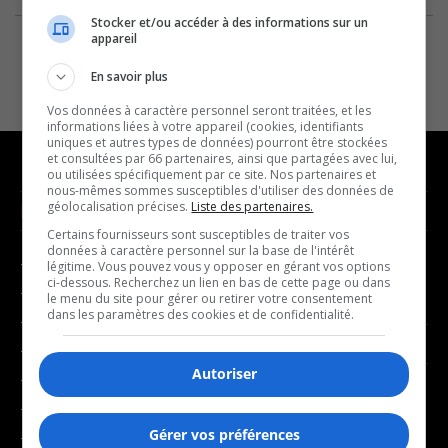
Stocker et/ou accéder à des informations sur un
appareil
En savoir plus
Vos données à caractère personnel seront traitées, et les
informations liées à votre appareil (cookies, identifiants
uniques et autres types de données) pourront être stockées
et consultées par 66 partenaires, ainsi que partagées avec lui,
ou utilisées spécifiquement par ce site. Nos partenaires et
nous-mêmes sommes susceptibles d'utiliser des données de
géolocalisation précises.
Liste des partenaires.
NOUVELLES
MUSIQUE
Certains fournisseurs sont susceptibles de traiter vos
données à caractère personnel sur la base de l'intérêt
- Affaires municipales
- Décompte franco
légitime. Vous pouvez vous y opposer en gérant vos options
ci-dessous. Recherchez un lien en bas de cette page ou dans
- Communauté / Social
- Joué récemment
le menu du site pour gérer ou retirer votre consentement
dans les paramètres des cookies et de confidentialité.
- Culture
BALADOS
- Économie
Autoriser
- Éducation
- Affaires
- Environnement
- Art de vivre
Gérer vos préférences
- Faits divers