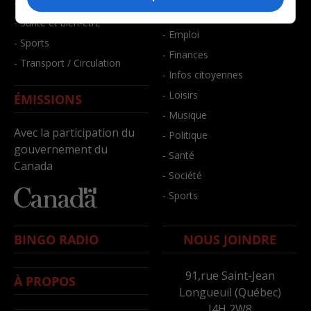
- Faits divers
- Bien-être
- Santé et bien-être
- Emploi
- Sports
- Finances
- Transport / Circulation
- Infos citoyennes
- Loisirs
ÉMISSIONS
- Musique
Avec la participation du
- Politique
gouvernement du
- Santé
Canada
- Société
- Sports
BINGO RADIO
NOUS JOINDRE
91,rue Saint-Jean
À PROPOS
Longueuil (Québec)
J4H 2W8