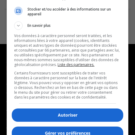
Stocker et/ou accéder à des informations sur un
appareil
En savoir plus
Vos données à caractère personnel seront traitées, et les
informations liées à votre appareil (cookies, identifiants
uniques et autres types de données) pourront être stockées
et consultées par 66 partenaires, ainsi que partagées avec lui,
ou utilisées spécifiquement par ce site. Nos partenaires et
nous-mêmes sommes susceptibles d'utiliser des données de
géolocalisation précises.
Liste des partenaires.
NOUVELLES
MUSIQUE
Certains fournisseurs sont susceptibles de traiter vos
données à caractère personnel sur la base de l'intérêt
légitime. Vous pouvez vous y opposer en gérant vos options
- Affaires municipales
- Décompte franco
ci-dessous. Recherchez un lien en bas de cette page ou dans
- Communauté / Social
- Joué récemment
le menu du site pour gérer ou retirer votre consentement
dans les paramètres des cookies et de confidentialité.
- Culture
BALADOS
- Économie
Autoriser
- Éducation
- Affaires
- Environnement
- Art de vivre
Gérer vos préférences