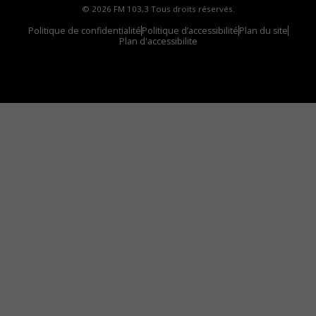
© 2026 FM 103,3 Tous droits réservés.
Politique de confidentialité
Politique d’accessibilité
Plan du site
Plan d'accessibilite
Comment installer notre vignette sur votre
appareil mobile