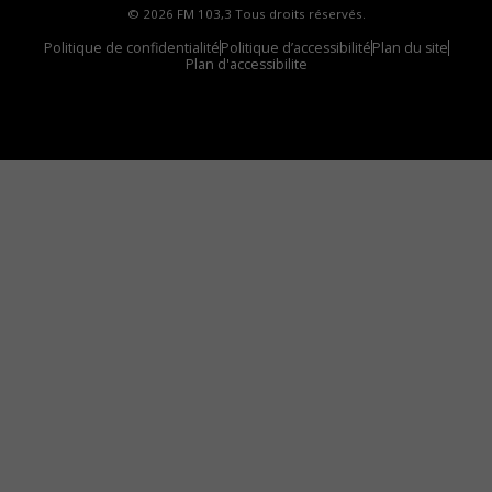
© 2026 FM 103,3 Tous droits réservés.
Politique de confidentialité
Politique d’accessibilité
Plan du site
Plan d'accessibilite
Comment installer notre vignette sur votre
appareil mobile