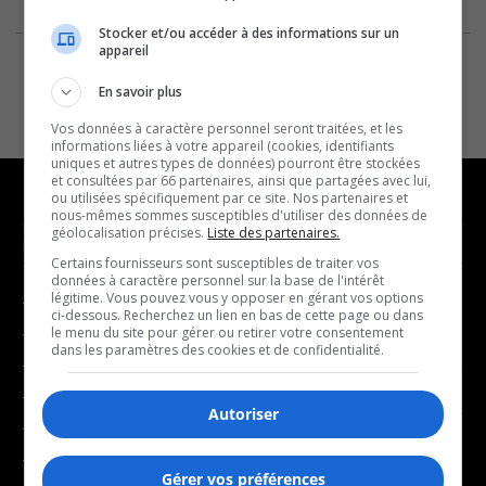
Stocker et/ou accéder à des informations sur un
appareil
En savoir plus
Vos données à caractère personnel seront traitées, et les
informations liées à votre appareil (cookies, identifiants
uniques et autres types de données) pourront être stockées
et consultées par 66 partenaires, ainsi que partagées avec lui,
ou utilisées spécifiquement par ce site. Nos partenaires et
nous-mêmes sommes susceptibles d'utiliser des données de
géolocalisation précises.
Liste des partenaires.
NOUVELLES
MUSIQUE
Certains fournisseurs sont susceptibles de traiter vos
données à caractère personnel sur la base de l'intérêt
légitime. Vous pouvez vous y opposer en gérant vos options
- Affaires municipales
- Décompte franco
ci-dessous. Recherchez un lien en bas de cette page ou dans
- Communauté / Social
- Joué récemment
le menu du site pour gérer ou retirer votre consentement
dans les paramètres des cookies et de confidentialité.
- Culture
BALADOS
- Économie
Autoriser
- Éducation
- Affaires
- Environnement
- Art de vivre
Gérer vos préférences