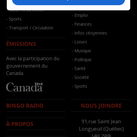
- Faits divers
- Bien-être
- Santé et bien-être
- Emploi
- Sports
- Finances
- Transport / Circulation
- Infos citoyennes
- Loisirs
ÉMISSIONS
- Musique
Avec la participation du
- Politique
gouvernement du
- Santé
Canada
- Société
- Sports
BINGO RADIO
NOUS JOINDRE
91,rue Saint-Jean
À PROPOS
Longueuil (Québec)
J4H 2W8