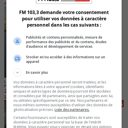
nouveaux logements sociaux
FM 103,3 demande votre consentement
pour utiliser vos données à caractère
personnel dans les cas suivants :
Publicités et contenu personnalisés, mesure de
performance des publicités et du contenu, études
d’audience et développement de services
Stocker et/ou accéder à des informations sur un
appareil
En savoir plus
LONGUEUIL
Vos données à caractère personnel seront traitées, et les
Publié le 16 septembre 2025 à 13h19
informations liées à votre appareil (cookies, identifiants
20% de logements à but non lucratif pour
uniques et autres types de données) pourront être stockées
et consultées par 66 partenaires, ainsi que partagées avec lui,
Longueuil
ou utilisées spécifiquement par ce site. Nos partenaires et
nous-mêmes sommes susceptibles d'utiliser des données de
géolocalisation précises.
Liste des partenaires.
Certains fournisseurs sont susceptibles de traiter vos
données à caractère personnel sur la base de l'intérêt
légitime. Vous pouvez vous y opposer en gérant vos options