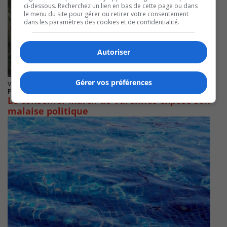
ci-dessous. Recherchez un lien en bas de cette page ou dans
le menu du site pour gérer ou retirer votre consentement
dans les paramètres des cookies et de confidentialité.
Autoriser
Gérer vos préférences
VARENNES
Publié le 12 août 2025 à 15h00
Le conseiller Marcil de Varennes expose son
malaise politique