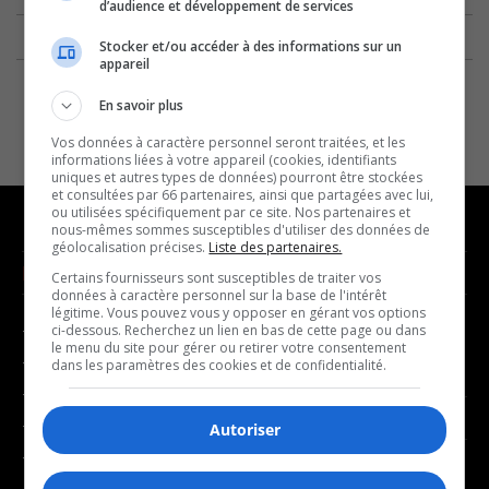
d’audience et développement de services
Stocker et/ou accéder à des informations sur un
appareil
En savoir plus
Vos données à caractère personnel seront traitées, et les
informations liées à votre appareil (cookies, identifiants
uniques et autres types de données) pourront être stockées
et consultées par 66 partenaires, ainsi que partagées avec lui,
ou utilisées spécifiquement par ce site. Nos partenaires et
nous-mêmes sommes susceptibles d'utiliser des données de
géolocalisation précises.
Liste des partenaires.
NOUVELLES
MUSIQUE
Certains fournisseurs sont susceptibles de traiter vos
données à caractère personnel sur la base de l'intérêt
légitime. Vous pouvez vous y opposer en gérant vos options
- Affaires municipales
- Décompte franco
ci-dessous. Recherchez un lien en bas de cette page ou dans
le menu du site pour gérer ou retirer votre consentement
- Communauté / Social
- Joué récemment
dans les paramètres des cookies et de confidentialité.
- Culture
BALADOS
- Économie
Autoriser
- Éducation
- Affaires
- Environnement