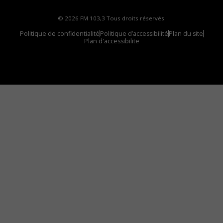
© 2026 FM 103,3 Tous droits réservés.
Politique de confidentialité
Politique d’accessibilité
Plan du site
Plan d'accessibilite
Comment installer notre vignette sur votre
appareil mobile