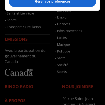
Gérer vos préférences
- Art de vivre
- Faits divers
- Bien-être
- Santé et bien-être
- Emploi
- Sports
- Finances
- Transport / Circulation
- Infos citoyennes
- Loisirs
ÉMISSIONS
- Musique
Avec la participation du
- Politique
gouvernement du
- Santé
Canada
- Société
- Sports
BINGO RADIO
NOUS JOINDRE
91,rue Saint-Jean
À PROPOS
Longueuil (Québec)