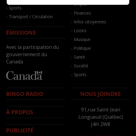
- Emploi
- Sports
- Finances
- Transport / Circulation
- Infos citoyennes
- Loisirs
ÉMISSIONS
- Musique
Avec la participation du
- Politique
gouvernement du
- Santé
Canada
- Société
- Sports
BINGO RADIO
NOUS JOINDRE
91,rue Saint-Jean
À PROPOS
Longueuil (Québec)
J4H 2W8
PUBLICITÉ