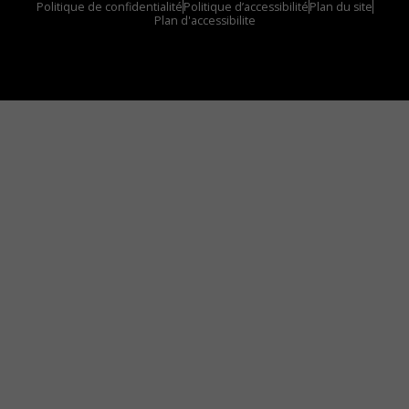
Politique de confidentialité
Politique d’accessibilité
Plan du site
Plan d'accessibilite
Comment installer notre vignette sur votre
appareil mobile
Vous avez envie d’écouter le FM 103,3 ou notre