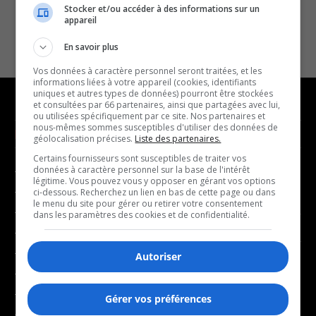
Stocker et/ou accéder à des informations sur un
appareil
En savoir plus
Vos données à caractère personnel seront traitées, et les
informations liées à votre appareil (cookies, identifiants
uniques et autres types de données) pourront être stockées
et consultées par 66 partenaires, ainsi que partagées avec lui,
ou utilisées spécifiquement par ce site. Nos partenaires et
nous-mêmes sommes susceptibles d'utiliser des données de
NOUVELLES
MUSIQUE
géolocalisation précises.
Liste des partenaires.
Certains fournisseurs sont susceptibles de traiter vos
données à caractère personnel sur la base de l'intérêt
- Affaires municipales
- Décompte franco
légitime. Vous pouvez vous y opposer en gérant vos options
- Communauté / Social
- Joué récemment
ci-dessous. Recherchez un lien en bas de cette page ou dans
le menu du site pour gérer ou retirer votre consentement
- Culture
dans les paramètres des cookies et de confidentialité.
BALADOS
- Économie
- Éducation
Autoriser
- Affaires
- Environnement
- Art de vivre
- Faits divers
Gérer vos préférences
- Bien-être
- Santé et bien-être