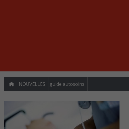
NOUVELLES
guide autosoins