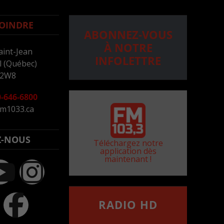
OINDRE
ABONNEZ-VOUS
À NOTRE
aint-Jean
INFOLETTRE
 (Québec)
 2W8
-646-6800
m1033.ca
Z-NOUS
Téléchargez notre
application dès
maintenant !
RADIO HD
••••••••••••••••••
Comment synthoniser la