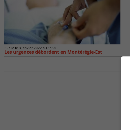
Publié le 3 janvier 2022 à 13h58
Les urgences débordent en Montérégie-Est