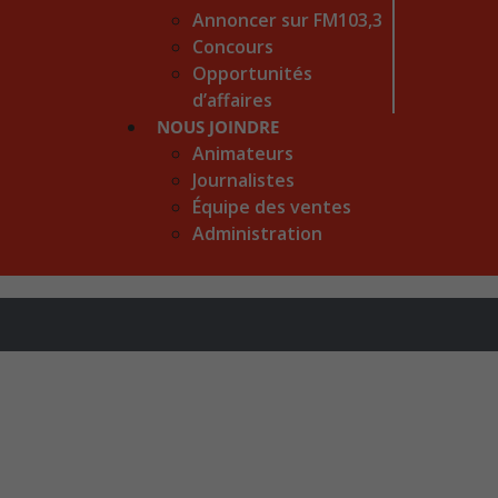
Annoncer sur FM103,3
Concours
Opportunités
d’affaires
NOUS JOINDRE
Animateurs
Journalistes
Équipe des ventes
Administration