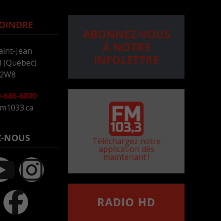
OINDRE
ABONNEZ-VOUS
À NOTRE
aint-Jean
INFOLETTRE
 (Québec)
 2W8
-646-6800
m1033.ca
Z-NOUS
Téléchargez notre
application dès
maintenant !
RADIO HD
••••••••••••••••••
Comment synthoniser la