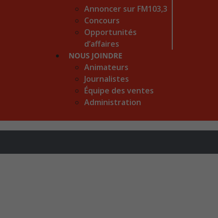
Annoncer sur FM103,3
Concours
Opportunités
d’affaires
NOUS JOINDRE
Animateurs
Journalistes
Équipe des ventes
Administration