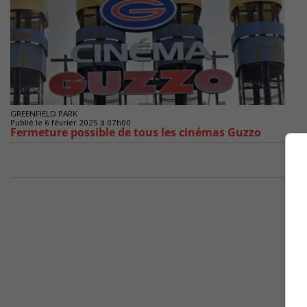
GREENFIELD PARK
Publié le 6 février 2025 à 07h00
Fermeture possible de tous les cinémas Guzzo