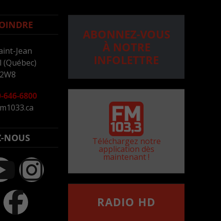
OINDRE
ABONNEZ-VOUS
À NOTRE
aint-Jean
INFOLETTRE
 (Québec)
 2W8
-646-6800
m1033.ca
Z-NOUS
Téléchargez notre
application dès
maintenant !
RADIO HD
••••••••••••••••••
Comment synthoniser la