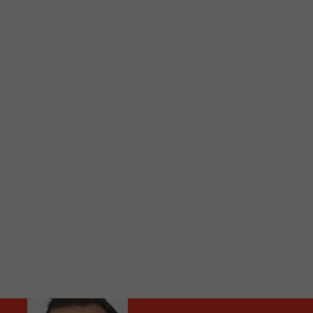
C
Vous avez envie d’écouter le FM 103,3 ou notre nouv
Ajoutez un signet FM 103,3 sur votre écran d’accueil
Voici la procédure ;)
À partir de votre téléphone, allez sur le site inte
Ensuite cliquez sur l’icône situé au bas de votre éc
(celui qui représente un carré incluant une flèche d
Cliquez maintenant sur l’option Ajouter sur l’écran
Faites Enregistrer en haut à droite.
Et voilà! Toutes les infos et l’écoute de votre radio loca
Audio