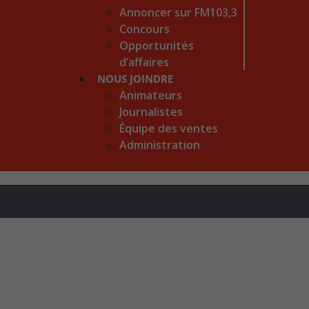
Annoncer sur FM103,3
Concours
Opportunités
d’affaires
NOUS JOINDRE
Animateurs
Journalistes
Équipe des ventes
Administration