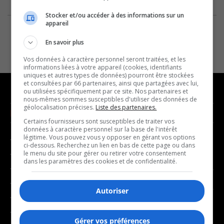
Stocker et/ou accéder à des informations sur un
appareil
En savoir plus
Vos données à caractère personnel seront traitées, et les
informations liées à votre appareil (cookies, identifiants
uniques et autres types de données) pourront être stockées
et consultées par 66 partenaires, ainsi que partagées avec lui,
ou utilisées spécifiquement par ce site. Nos partenaires et
nous-mêmes sommes susceptibles d'utiliser des données de
géolocalisation précises.
Liste des partenaires.
NOUVELLES
MUSIQUE
Certains fournisseurs sont susceptibles de traiter vos
données à caractère personnel sur la base de l'intérêt
légitime. Vous pouvez vous y opposer en gérant vos options
- Affaires municipales
- Décompte franco
ci-dessous. Recherchez un lien en bas de cette page ou dans
- Communauté / Social
- Joué récemment
le menu du site pour gérer ou retirer votre consentement
dans les paramètres des cookies et de confidentialité.
- Culture
BALADOS
- Économie
Autoriser
- Éducation
- Affaires
- Environnement
- Art de vivre
Gérer vos préférences