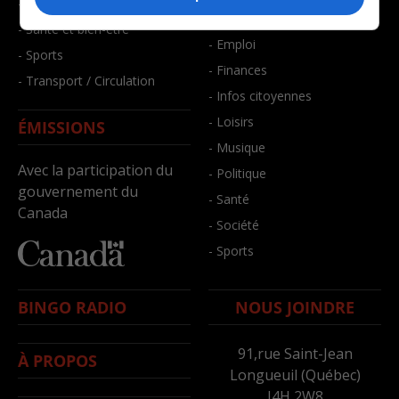
- Faits divers
- Bien-être
- Santé et bien-être
- Emploi
- Sports
- Finances
- Transport / Circulation
- Infos citoyennes
- Loisirs
ÉMISSIONS
- Musique
Avec la participation du
- Politique
gouvernement du
- Santé
Canada
- Société
- Sports
BINGO RADIO
NOUS JOINDRE
91,rue Saint-Jean
À PROPOS
Longueuil (Québec)
J4H 2W8