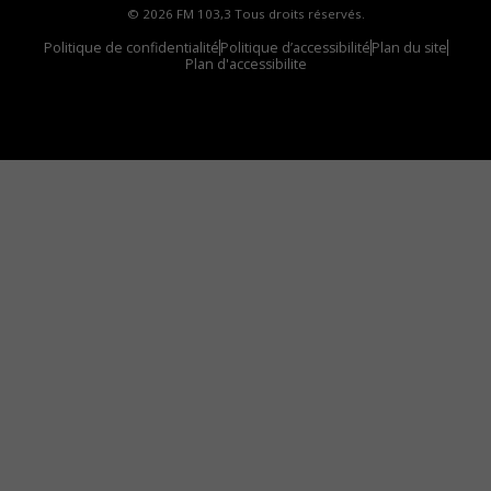
© 2026 FM 103,3 Tous droits réservés.
Politique de confidentialité
Politique d’accessibilité
Plan du site
Plan d'accessibilite
Comment installer notre vignette sur votre
appareil mobile