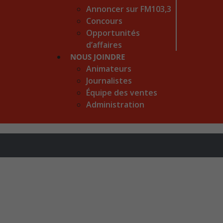
Annoncer sur FM103,3
Concours
Opportunités
d’affaires
NOUS JOINDRE
Animateurs
Journalistes
Équipe des ventes
Administration