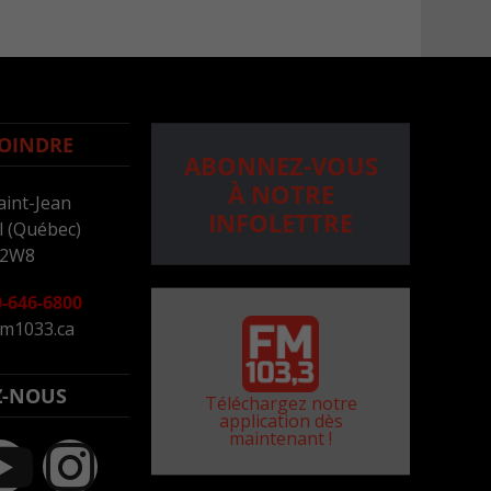
OINDRE
ABONNEZ-VOUS
À NOTRE
aint-Jean
INFOLETTRE
 (Québec)
 2W8
-646-6800
m1033.ca
Z-NOUS
Téléchargez notre
application dès
maintenant !