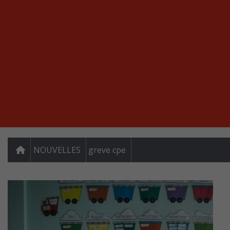
NOUVELLES
greve cpe