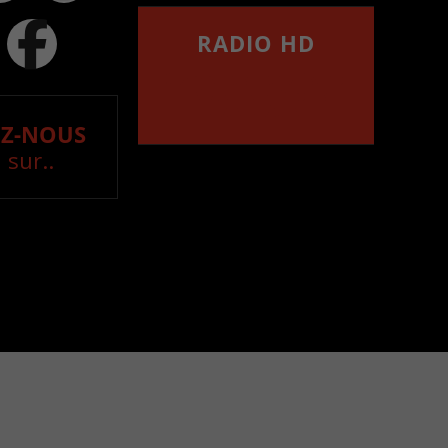
RADIO HD
••••••••••••••••••
Comment synthoniser la
fréquence HD dans
votre voiture
Z-NOUS
 sur..